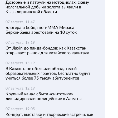
Дозорные и патрули на мотоциклах: схему
нелегальной добычи золота выявили в
Кызылординской области
07 августа, 11:47
Блогера и бойца поп-ММА Мираса
Беркинбаева арестовали на 10 суток
07 августа, 19:19
От Jiaxin до панда-бондов: как Казахстан
открывает рынок для китайского капитала
07 августа, 15:19
В Казахстане объявили обладателей
образовательных грантов: бесплатно будут
учиться более 75 тысяч абитуриентов
07 августа, 12:19
Крупный канал сбыта «синтетики»
ликвидировали полицейские в Алматы
07 августа, 19:05
Концерт, выставки и творческие встречи: как