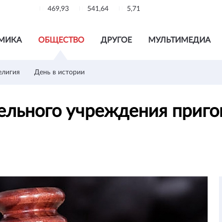
469,93
541,64
5,71
МИКА
ОБЩЕСТВО
ДРУГОЕ
МУЛЬТИМЕДИА
елигия
День в истории
ельного учреждения приг