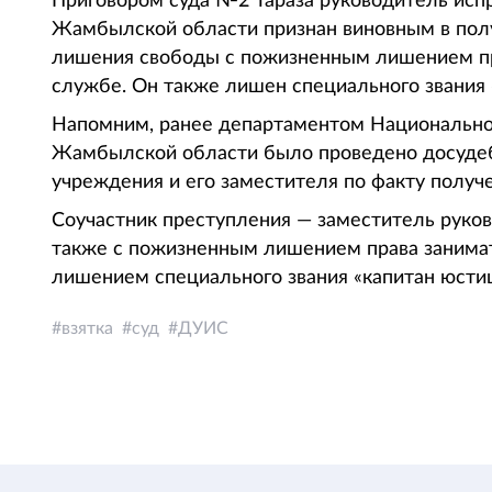
Приговором суда №2 Тараза руководитель ис
Жамбылской области признан виновным в полу
лишения свободы с пожизненным лишением пр
службе. Он также лишен специального звания «
Напомним, ранее департаментом Национально
Жамбылской области было проведено досудеб
учреждения и его заместителя по факту получ
Соучастник преступления — заместитель руко
также с пожизненным лишением права занимат
лишением специального звания «капитан юсти
взятка
суд
ДУИС