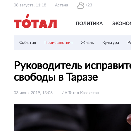
08 августа, 11:18
Астана
+23
ПОЛИТИКА
ЭКОНО
События
Происшествия
Жизнь
Культура
Р
Руководитель исправит
свободы в Таразе
03 июня 2019, 13:06
ИА Тотал Казахстан