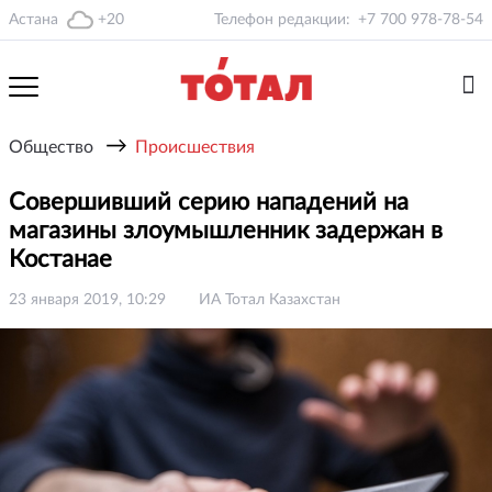
Астана
+20
Телефон редакции:
+7 700 978-78-54
→
Общество
Происшествия
Совершивший серию нападений на
магазины злоумышленник задержан в
Костанае
23 января 2019, 10:29
ИА Тотал Казахстан