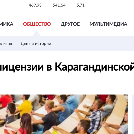
469,93
541,64
5,71
МИКА
ОБЩЕСТВО
ДРУГОЕ
МУЛЬТИМЕДИА
елигия
День в истории
ицензии в Карагандинско