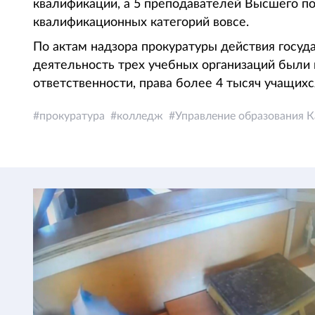
квалификации, а 5 преподавателей Высшего п
квалификационных категорий вовсе.
По актам надзора прокуратуры действия госуд
деятельность трех учебных организаций были
ответственности, права более 4 тысяч учащих
прокуратура
колледж
Управление образования К