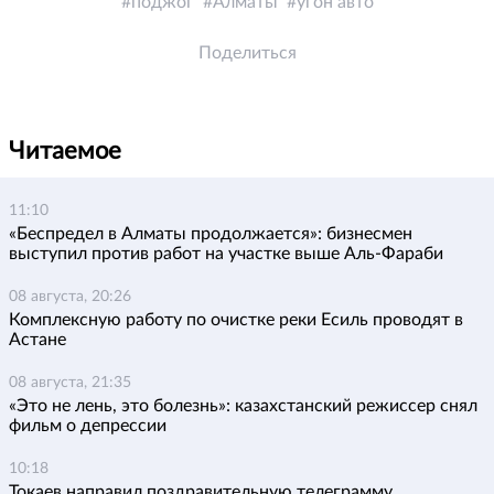
поджог
Алматы
угон авто
Поделиться
Читаемое
11:10
«Беспредел в Алматы продолжается»: бизнесмен
выступил против работ на участке выше Аль-Фараби
08 августа, 20:26
Комплексную работу по очистке реки Есиль проводят в
Астане
08 августа, 21:35
«Это не лень, это болезнь»: казахстанский режиссер снял
фильм о депрессии
10:18
Токаев направил поздравительную телеграмму