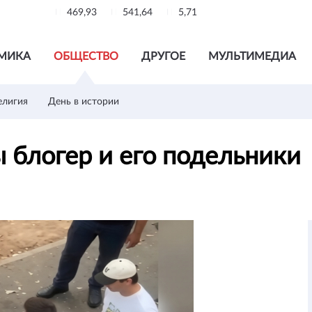
469,93
541,64
5,71
МИКА
ОБЩЕСТВО
ДРУГОЕ
МУЛЬТИМЕДИА
елигия
День в истории
 блогер и его подельники