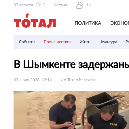
07 августа, 23:13
Астана
+16
ПОЛИТИКА
ЭКОНО
События
Происшествия
Жизнь
Культура
Р
В Шымкенте задержаны
03 июля 2026, 12:14
ИА Тотал Казахстан