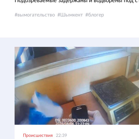
Подозреваемые задержаны и водворены под ст
вымогательство
Шымкент
блогер
Происшествия
22:39