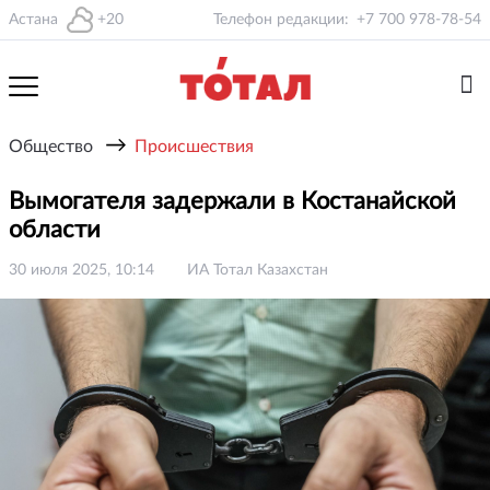
Астана
+20
Телефон редакции:
+7 700 978-78-54
→
Общество
Происшествия
Вымогателя задержали в Костанайской
области
30 июля 2025, 10:14
ИА Тотал Казахстан