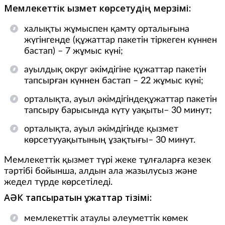
Мемлекеттік қызмет көрсетудің мерзімі:
халықты жұмыспен қамту орталығына
жүгінгенде (құжаттар пакетін тіркеген күннен
бастап) – 7 жұмыс күні;
ауылдық округ әкімдігіне құжаттар пакетін
тапсырған күннен бастап – 22 жұмыс күні;
орталықта, ауыл әкімдігіндеқұжаттар пакетін
тапсыру барысында күту уақыты– 30 минут;
орталықта, ауыл әкімдігінде қызмет
көрсетууақытының ұзақтығы– 30 минут.
Мемлекеттік қызмет түрі жеке тұлғаларға кезек
тәртібі бойынша, алдын ала жазылусыз және
жедел түрде көрсетіледі.
АӘК тапсыратын құжаттар тізімі:
мемлекеттік атаулы әлеуметтік көмек