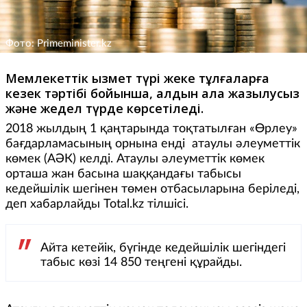
Фото: Primeminister.kz
Мемлекеттік қызмет түрі жеке тұлғаларға
кезек тәртібі бойынша, алдын ала жазылусыз
және жедел түрде көрсетіледі.
2018 жылдың 1 қаңтарында тоқтатылған «Өрлеу»
бағдарламасының орнына енді атаулы әлеуметтік
көмек (АӘК) келді. Атаулы әлеуметтік көмек
орташа жан басына шаққандағы табысы
кедейшілік шегінен төмен отбасыларына беріледі,
деп хабарлайды Total.kz тілшісі.
Айта кетейік, бүгінде кедейшілік шегіндегі
табыс көзі 14 850 теңгені құрайды.