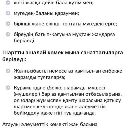
жеті жасқа дейін бала күтімімен;
мүгедек-баланы қараумен;
бірінші және екінші топтағы мүгедектерге;
біреудің бағып-қағуына мұқтаж жандарға
беріледі.
Шартты ақшалай көмек мына санаттағыларға
беріледі:
Жалғызбасты немесе аз қамтылған еңбекке
жарамды тұлғаларға;
Құрамында еңбекке жарамды мүшесі
(мүшелері) бар аз қамтылған отбасыларына,
ол (олар) жұмыспен қамту шарасына қатысу
шартмен келіскенде және әлеуметтік
бейімделу қажеттігі туындағанда.
Атаулы әлеуметтік көмекті жан басына