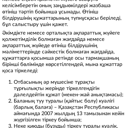
келісімберетін оның заңдыөкілдері жазбаша
өтініш тәртіп бойынша ұсынады. Өтініш
білдірушінің құжаттарының түпнұсқасы беріледі,
бұл салыстыру үшін қажет.
Әкімдікте немесе орталықта ақпараттық жүйеге
қолжетімділік болмаған жағдайда немесе
ақпараттық жүйеде өтініш білдірушінің
мәліметтерінде сәйкестік болмаған жағдайда,
құжаттарға қосымша ретінде осы тармақшаның
бірінші бөлімінде көрсетілгендей, мына құжаттар
қоса тіркеледі:
Отбасының әр мүшесіне тұрақты
тұрғылықты жерінде тіркелгендігін
дәлелдейтін құжат (мекен-жай анықтамасы);
Баланың туу туралы (қайтыс болу) куәлігі
(барлық балаға) – Қазақстан Республикасы
аймағында 2007 жылдың 13 тамызынан кейін
жүргізілген тіркеу бойынша;
Неке қиюды (бұзуды) тіркеу туралы куәлік,