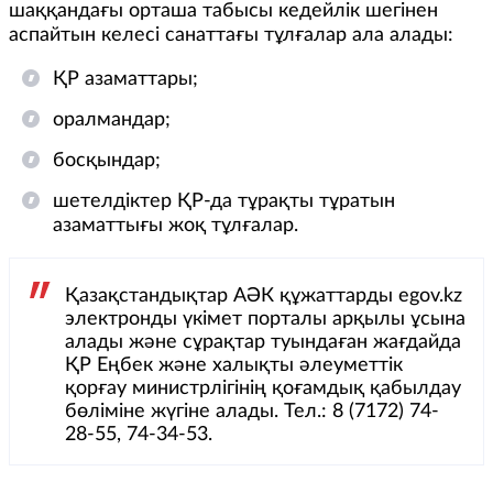
шаққандағы орташа табысы кедейлік шегінен
аспайтын келесі санаттағы тұлғалар ала алады:
ҚР азаматтары;
оралмандар;
босқындар;
шетелдіктер ҚР-да тұрақты тұратын
азаматтығы жоқ тұлғалар.
Қазақстандықтар АӘК құжаттарды egov.kz
электронды үкімет порталы арқылы ұсына
алады және сұрақтар туындаған жағдайда
ҚР Еңбек және халықты әлеуметтік
қорғау министрлігінің қоғамдық қабылдау
бөліміне жүгіне алады. Тел.: 8 (7172) 74-
28-55, 74-34-53.