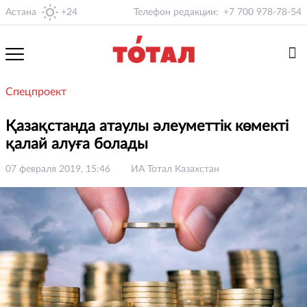
Астана
+24
Телефон редакции:
+7 700 978-78-54
Спецпроект
Қазақстанда атаулы әлеуметтік көмекті
қалай алуға болады
07 февраля 2019, 15:46
ИА Тотал Казахстан