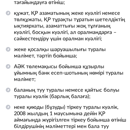
тағайындауға өтініш;
құжат, ҚР азаматының жеке куәлігі немесе
төлқұжаты, ҚР тұрақты тұратын шетелдіктің
ықтиярхаты, азаматтығы жоқ тұлғаның
куәлігі, босқын куәлігі, ал оралмандарға –
сәйкестендіру үшін оралман куәлігі;
жеке қосалқы шаруашылығы туралы
мәлімет, тәртіп бойынша;
АӘК төлемақысы бойынша құзырлы
ұйымның банк есеп-шотының нөмірі туралы
мәлімет;
баланың туу туралы немесе қайтыс болуы
туралы куәлік (барлық балаға);
неке қиюды (бұзуды) тіркеу туралы куәлік,
2008 жылдың 1 маусымына дейін ҚР
аймағында жүрігізлген тіркеу бойынша өтініш
білдірушінің мәліметтері мен бала туу