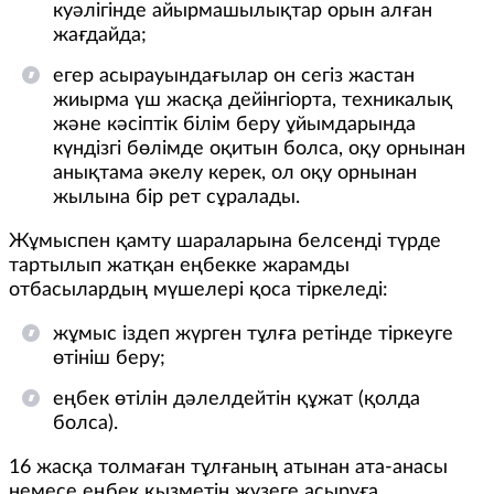
куәлігінде айырмашылықтар орын алған
жағдайда;
егер асырауындағылар он сегіз жастан
жиырма үш жасқа дейінгіорта, техникалық
және кәсіптік білім беру ұйымдарында
күндізгі бөлімде оқитын болса, оқу орнынан
анықтама әкелу керек, ол оқу орнынан
жылына бір рет сұралады.
Жұмыспен қамту шараларына белсенді түрде
тартылып жатқан еңбекке жарамды
отбасылардың мүшелері қоса тіркеледі:
жұмыс іздеп жүрген тұлға ретінде тіркеуге
өтініш беру;
еңбек өтілін дәлелдейтін құжат (қолда
болса).
16 жасқа толмаған тұлғаның атынан ата-анасы
немесе еңбек қызметін жүзеге асыруға