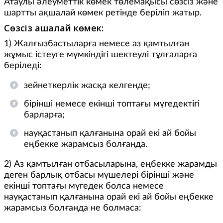
Атаулы әлеуметтік көмек төлемақысы сөзсіз және
шартты ақшалай көмек ретінде беріліп жатыр.
Сөзсіз ақшалай көмек:
1) Жалғызбастыларға немесе аз қамтылған
жұмыс істеуге мүмкіндігі шектеулі тұлғаларға
беріледі:
зейнеткерлік жасқа келгенде;
бірінші немесе екінші топтағы мүгедектігі
барларға;
науқастанып қалғанына орай екі ай бойы
еңбекке жарамсыз болғанда.
2) Аз қамтылған отбасыларына, еңбекке жарамды
деген барлық отбасы мүшелері бірінші және
екінші топтағы мүгедек болса немесе
науқастанып қалғанына орай екі ай бойы еңбекке
жарамсыз болғанда не болмаса: