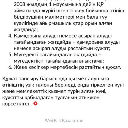
2008 жылдың 1 маусымына дейін ҚР
аймағында жүрігізлген тіркеу бойынша өтініш
білдірушінің мәліметтері мен бала туу
куәлігінде айырмашылықтар орын алған
жағдайда;
Қамқорына алуды немесе асырап алуды
тағайындаған жағдайда – қамқорына алуды
немесе асырап алуды растайтын құжат;
Мүгедекті тағайындаған жағдайда –
мүгедектікті тағайындаған анықтама;
Жеке кәсіпкер мәртебесін растайтын құжат.
Құжат тапсыру барысында қызмет алушыға
өтініштің үзік талоны беріледі, онда тіркелген күні
және мемлекеттік қызмет түрін алған күні,
құжатты қабылдаған тұлғаның аты-жөні
көрсетілген.
АӘК
Қазақстан