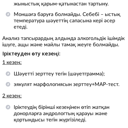
жыныстық қарым-қатынастан тартыну.
Моншаға баруға болмайды. Себебі – ыстық
температура шәуеттің сапасына кері әсер
етеді.
Анализ тапсырардың алдында алкогольдік ішімдік
ішуге, ащы және майлы тамақ жеуге болмайды.
Іріктеуден өту кезеңі:
1 кезең:
Шәуетті зерттеу тегін (шәуетграмма);
эякулят марфологиясын зерттеу+МАР-тест.
2 кезең:
Іріктеудің бірінші кезеңінен өтіп жатқан
донорларға андрологтың қарауы және
қортындысы тегін жүргізіледі.