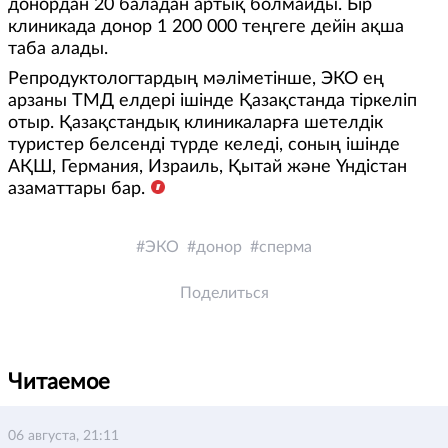
донордан 20 баладан артық болмайды. Бір
клиникада донор 1 200 000 теңгеге дейін ақша
таба алады.
Репродуктологтардың мәліметінше, ЭКО ең
арзаны ТМД елдері ішінде Қазақстанда тіркеліп
отыр. Қазақстандық клиникаларға шетелдік
туристер белсенді түрде келеді, соның ішінде
АҚШ, Германия, Израиль, Қытай және Үндістан
азаматтары бар.
ЭКО
донор
сперма
Поделиться
Читаемое
06 августа, 21:11