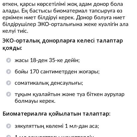
өткен, қарсы көрсетілімі жоқ адам донор бола
алады. Ең бастысы биоматериал тапсыруға өз
еркімен ниет білдіруі керек. Донор болуға ниет
білдірушілер ЭКО-орталығына жеке куәлігін ала
келуі тиіс.
ЭКО-орталық донорларға келесi талаптар
қояды:
жасы 18-ден 35-ке дейiн;
бойы 170 сантиметрден жоғары;
соматикалық денсаулығы;
тұқым қуалайтын және туа біткен аурулар
болмауы керек.
Биоматериалға қойылатын талаптар:
эякуляттың көлемi 1 мл-дан аса;