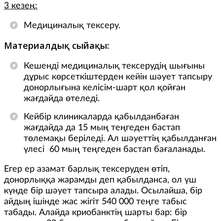
3 кезең:
Медициналық тексеру.
Материалдық сыйақы:
Кешенді медициналық тексерудің шығыны
дұрыс көрсеткіштерден кейін шәует тапсыру
донорлығына келісім-шарт қол қойған
жағдайда өтеледі.
Кейбiр клиникаларда қабылданбаған
жағдайда да 15 мың теңгеден бастап
төлемақы беріледі. Ал шәуеттің қабылданған
үлесі 60 мың теңгеден бастап бағаланады.
Егер ер азамат барлық тексеруден өтіп,
донорлыққа жарамды деп қабылданса, ол үш
күнде бір шәует тапсыра алады. Осылайша, бір
айдың ішінде жас жігіт 540 000 теңге табыс
табады. Алайда криобанктің шарты бар: бір