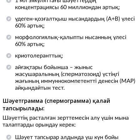
1 мл эякуляттағы шәуеттердiң
концентрациясы 60 миллиондан артық;
үдеген-қозғалтқыш нысандардың (А+В) үлесi
60% артық;
морфологиялық-қалыпты нысанның үлесi
60% артық;
криотолеранттық;
айғақтары бойынша – жыныс
жасушаралының (сперматозоид) үстіңгі
жағының иммуннокомпетентті денесін (МАР)
айқындайтын тест.
Шәуетграмма (спермограмма) қалай
тапсырылады:
Шәуеттің расталған зерттемесін алу үшін мына
талаптарды орындау керек:
Шәует тапсырар алдында үш күн бойы