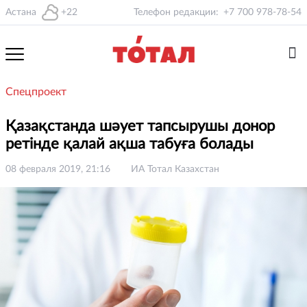
Астана
+22
Телефон редакции:
+7 700 978-78-54
Спецпроект
Қазақстанда шәует тапсырушы донор
ретінде қалай ақша табуға болады
08 февраля 2019, 21:16
ИА Тотал Казахстан