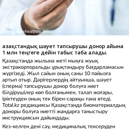
Фото: wowhealthtip.info
Қазақстандық шәует тапсырушы донор айына
1 млн теңгеге дейін табыс таба алады.
Қазақстанда жылына жеті мыңға жуық
экстракорпоральды ұрықтандыру бағдарламасын
жүргізеді. Жыл сайын оның саны 10 пайызға
артып отыр. Дәрігерлердің айтуынша, шәует
(сперма) тапсырушы донор болуға ниет
білдірушілер көп болғанымен, талап жоғары,
іріктеуден оның тек бірен-сараңы ғана өтеді.
Total.kz редакциясы Қазақстанда биоматериалдың
доноры болуға ниетті жандарға таныстыру
инструкциясын дайындады.
Кез-келген дені сау, медициналық тексеруден