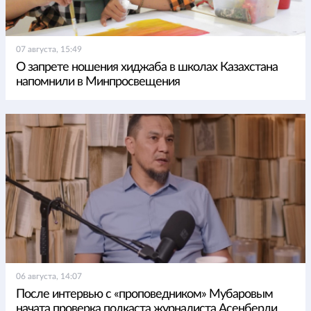
07 августа, 15:49
О запрете ношения хиджаба в школах Казахстана
напомнили в Минпросвещения
06 августа, 14:07
После интервью с «проповедником» Мубаровым
начата проверка подкаста журналиста Асенберди