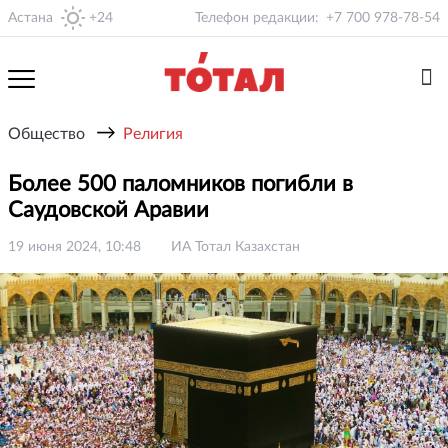
Астана
+24
Телефон редакции:
+7 700 978-78-54
→
Общество
Религия
Более 500 паломников погибли в
Саудовской Аравии
19 июня 2024, 10:48
ИА Тотал Казахстан