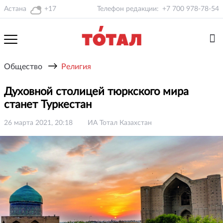
Астана
+17
Телефон редакции:
+7 700 978-78-54
→
Общество
Религия
Духовной столицей тюркского мира
станет Туркестан
26 марта 2021, 20:18
ИА Тотал Казахстан