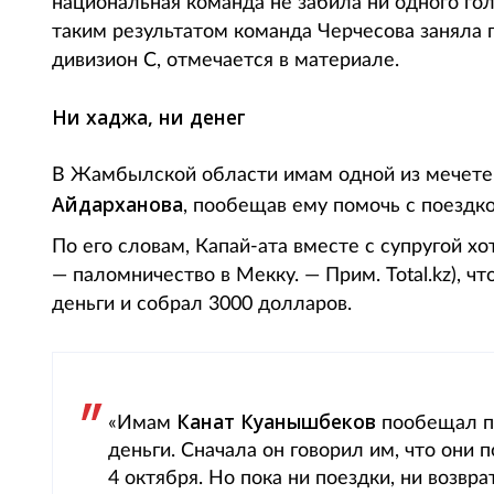
национальная команда не забила ни одного гол
таким результатом команда Черчесова заняла п
дивизион C, отмечается в материале.
Ни хаджа, ни денег
В Жамбылской области имам одной из мечете
Айдарханова
, пообещав ему помочь с поездк
По его словам,
Капай-ата вместе с супругой х
— паломничество в Мекку. — Прим. Total.kz), ч
деньги и собрал 3000 долларов.
Канат Куанышбеков
«Имам
пообещал по
деньги. Сначала он говорил им, что они 
4 октября. Но пока ни поездки, ни возвр