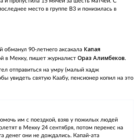
а и пропустила 15 мячей за шесть матчей. С
оследнее место в группе B3 и понизилась в
Капая
й обманул 90-летнего аксакала
Ораз Алимбеков
ой в Мекку, пишет журналист
.
отел отправиться на умру (малый хадж
тобы увидеть святую Каабу, пенсионер копил на это
мочь им с поездкой, взяв у пожилых людей
полетят в Мекку 24 сентября, потом перенес на
ата денег они не дождались. Капай-ата