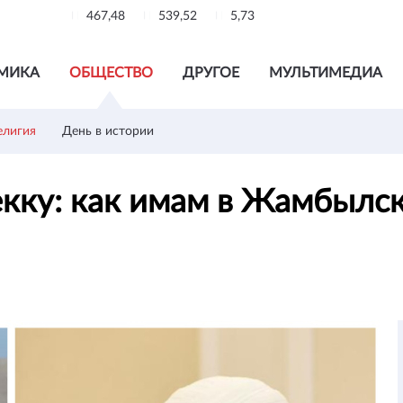
467,48
539,52
5,73
МИКА
ОБЩЕСТВО
ДРУГОЕ
МУЛЬТИМЕДИА
елигия
День в истории
кку: как имам в Жамбылск