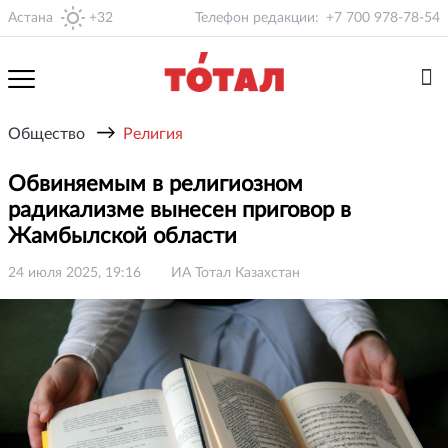
Астана
+32
Телефон редакции:
+7 700 978-78-54
→
Общество
Религия
Обвиняемым в религиозном
радикализме вынесен приговор в
Жамбылской области
24 июля 2025, 19:16
ИА Тотал Казахстан