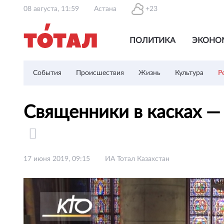
08 августа, 11:59
Астана
+23
ПОЛИТИКА
ЭКОНО
События
Происшествия
Жизнь
Культура
Р
Священники в касках —
17 июня 2019, 09:15
ИА Тотал Казахстан