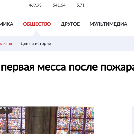
469,93
541,64
5,71
МИКА
ОБЩЕСТВО
ДРУГОЕ
МУЛЬТИМЕДИА
елигия
День в истории
 первая месса после пожар