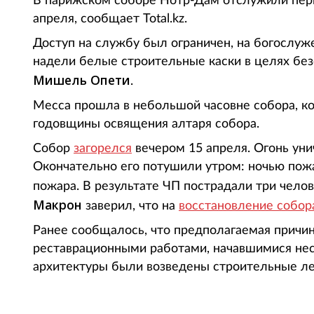
В парижском соборе Нотр-Дам отслужили пер
апреля, сообщает Total.kz.
Доступ на службу был ограничен, на богослуж
надели белые строительные каски в целях бе
Мишель Опети
.
Месса прошла в небольшой часовне собора, ко
годовщины освящения алтаря собора.
Собор
загорелся
вечером 15 апреля. Огонь ун
Окончательно его потушили утром: ночью пож
пожара. В результате ЧП пострадали три чело
Макрон
заверил, что на
восстановление собор
Ранее сообщалось, что предполагаемая причин
реставрационными работами, начавшимися нес
архитектуры были возведены строительные ле