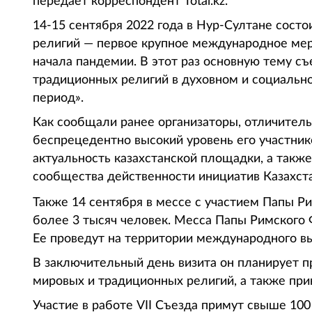
передает корреспондент Total.kz.
14-15 сентября 2022 года в Нур-Султане сост
религий — первое крупное международное мер
начала пандемии. В этот раз основную тему с
традиционных религий в духовном и социальн
период».
Как сообщали ранее организаторы, отличитель
беспрецедентно высокий уровень его участник
актуальность казахстанской площадки, а такж
сообщества действенности инициатив Казахст
Также 14 сентября в мессе с участием Папы Р
более 3 тысяч человек. Месса Папы Римского
Ее проведут на территории международного в
В заключительный день визита он планирует п
мировых и традиционных религий, а также при
Участие в работе VII Съезда примут свыше 100