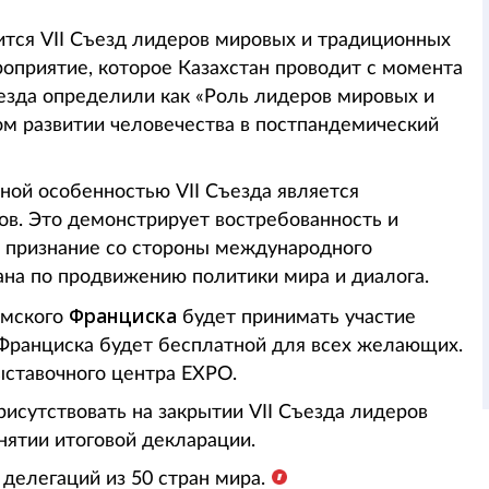
оится VII Съезд лидеров мировых и традиционных
оприятие, которое Казахстан проводит с момента
ъезда определили как «Роль лидеров мировых и
ом развитии человечества в постпандемический
ной особенностью VII Съезда является
ов. Это демонстрирует востребованность и
е признание со стороны международного
ана по продвижению политики мира и диалога.
Франциска
имского
будет принимать участие
 Франциска будет бесплатной для всех желающих.
ыставочного центра EXPO.
рисутствовать на закрытии VII Съезда лидеров
нятии итоговой декларации.
 делегаций из 50 стран мира.