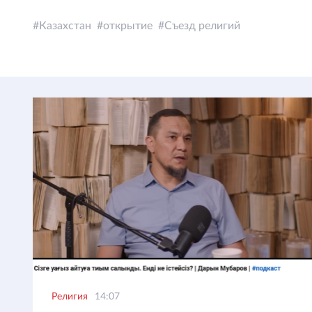
Казахстан
открытие
Съезд религий
Религия
14:07