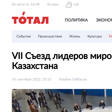
06 августа, 16:48
Астана
+26
ПОЛИТИКА
ЭКОНО
События
Происшествия
Жизнь
Культура
Р
VII Съезд лидеров мир
Казахстана
14 сентября 2022, 10:15
Тлеубек Габбасов