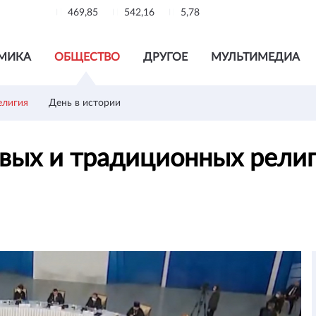
469,85
542,16
5,78
МИКА
ОБЩЕСТВО
ДРУГОЕ
МУЛЬТИМЕДИА
елигия
День в истории
овых и традиционных религ