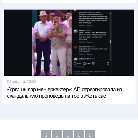
04 августа, 12:52
«Ұрғашылар мен еркектер»: АП отреагировала на
скандальную проповедь на тое в Жетысае