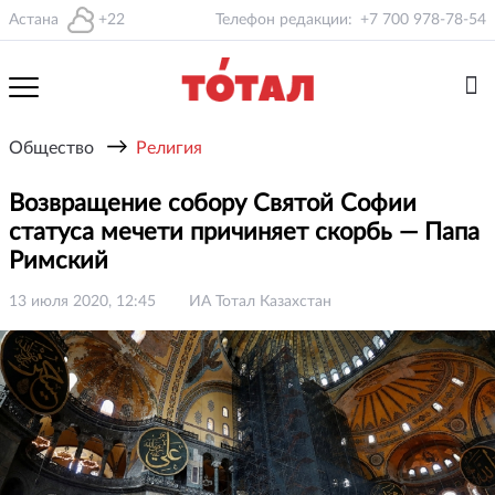
Астана
+22
Телефон редакции:
+7 700 978-78-54
→
Общество
Религия
Возвращение собору Святой Софии
статуса мечети причиняет скорбь — Папа
Римский
13 июля 2020, 12:45
ИА Тотал Казахстан