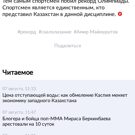
Тем самым спортсмен побил рекорд Олимпиады.
Спортсмен является единственным, кто
представил Казахстан в данной дисциплине.
рекорд
скалолазание
Амир Маймуратов
Поделиться
Читаемое
07 августа, 11:13
Цена отступающей воды: как обмеление Каспия меняет
экономику западного Казахстана
07 августа, 11:47
Блогера и бойца поп-ММА Мираса Беркинбаева
арестовали на 10 суток