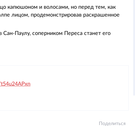
цо капюшоном и волосами, но перед тем, как
 толпе лицом, продемонстрировав раскрашенное
 в Сан-Паулу, соперником Переса станет его
m/t54u24APxn
Поделиться