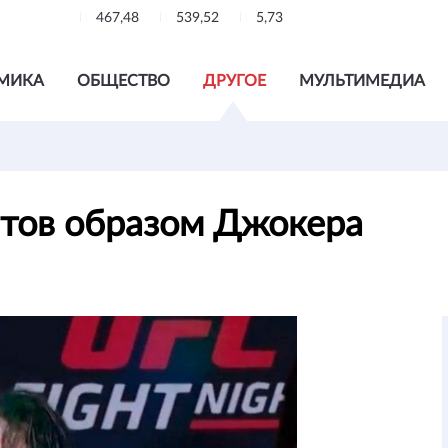
467,48
539,52
5,73
МИКА
ОБЩЕСТВО
ДРУГОЕ
МУЛЬТИМЕДИА
атов образом Джокера