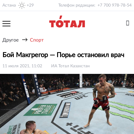
Астана
+29
Телефон редакции:
+7 700 978-78-54
→
Другое
Спорт
Бой Макгрегор — Порье остановил врач
11 июля 2021, 11:02
ИА Тотал Казахстан