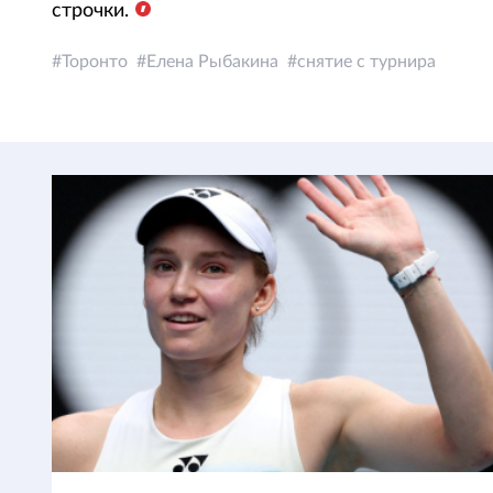
строчки.
Торонто
Елена Рыбакина
снятие с турнира