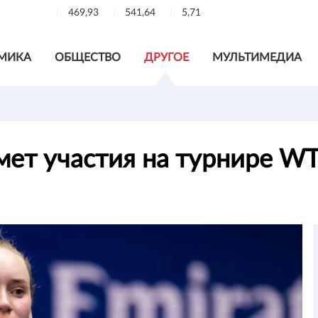
469,93
541,64
5,71
МИКА
ОБЩЕСТВО
ДРУГОЕ
МУЛЬТИМЕДИА
мет участия на турнире W