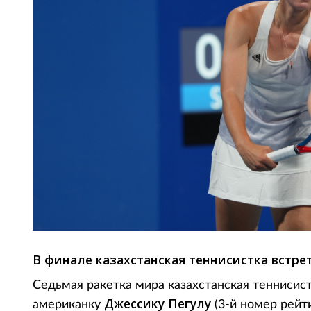
В финале казахстанская теннисистка встре
Седьмая ракетка мира казахстанская теннисис
Джессику
Пегулу
американку
(3-й номер рейт