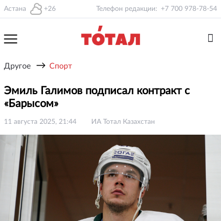
Астана
+26
Телефон редакции:
+7 700 978-78-54
→
Другое
Спорт
Эмиль Галимов подписал контракт с
«Барысом»
11 августа 2025, 21:44
ИА Тотал Казахстан