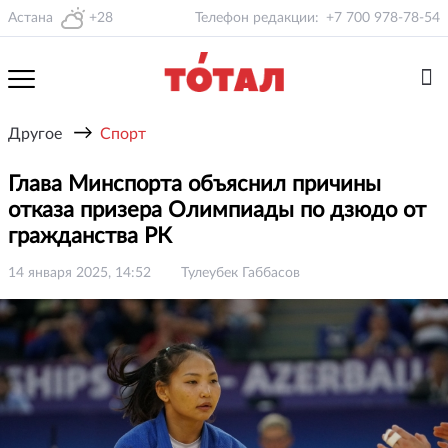
Астана
+28
Телефон редакции:
+7 700 978-78-54
→
Другое
Спорт
Глава Минспорта объяснил причины
отказа призера Олимпиады по дзюдо от
гражданства РК
14 января 2025, 14:52
Тулеубек Габбасов