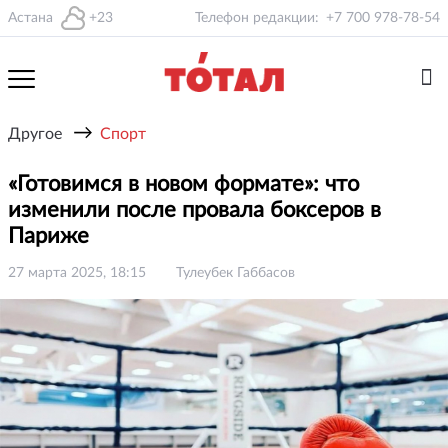
Астана
+23
Телефон редакции:
+7 700 978-78-54
→
Другое
Спорт
«Готовимся в новом формате»: что
изменили после провала боксеров в
Париже
27 марта 2025, 18:15
Тулеубек Габбасов