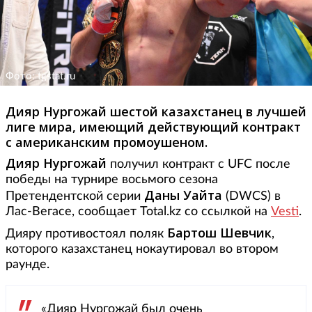
Фото: tgstat.ru
Дияр Нургожай шестой казахстанец в лучшей
лиге мира, имеющий действующий контракт
с американским промоушеном.
Дияр Нургожай
получил контракт с UFC после
победы на турнире восьмого сезона
Даны Уайта
Претендентской серии
(DWCS) в
Лас-Вегасе, сообщает Total.kz со ссылкой на
Vesti
.
Бартош Шевчик
Дияру противостоял поляк
,
которого казахстанец нокаутировал во втором
раунде.
«Дияр Нургожай был очень