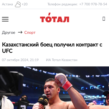
Астана
+20
Телефон редакции:
+7 700 978-78-54
→
Другое
Спорт
Казахстанский боец получил контракт с
UFC
07 октября 2024, 21:19
ИА Тотал Казахстан