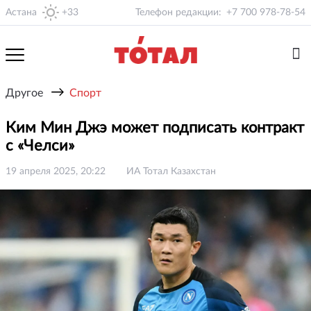
Астана
+33
Телефон редакции:
+7 700 978-78-54
→
Другое
Спорт
Ким Мин Джэ может подписать контракт
с «Челси»
19 апреля 2025, 20:22
ИА Тотал Казахстан