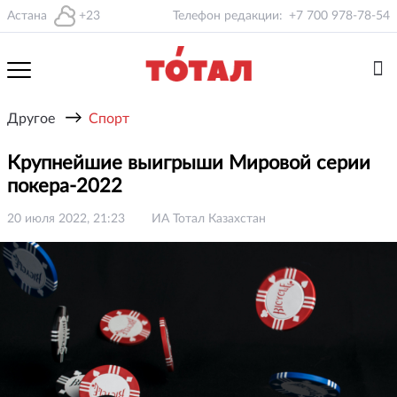
Астана
+23
Телефон редакции:
+7 700 978-78-54
→
Другое
Спорт
Крупнейшие выигрыши Мировой серии
покера-2022
20 июля 2022, 21:23
ИА Тотал Казахстан