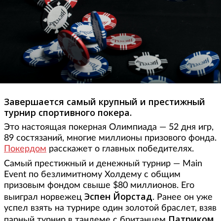
Завершается самый крупный и престижный
турнир спортивного покера.
Это настоящая покерная Олимпиада — 52 дня игр,
89 состязаний, многие миллионы призового фонда.
Покердом
расскажет о главных победителях.
Самый престижный и денежный турнир — Main
Event по безлимитному Холдему с общим
призовым фондом свыше $80 миллионов. Его
Эспен Йорстад
выиграл норвежец
. Ранее он уже
успел взять на турнире один золотой браслет, взяв
Патриком
парный турнир в тандеме с британцем