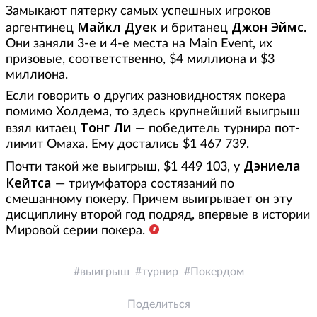
Замыкают пятерку самых успешных игроков
Майкл Дуек
Джон Эймс
аргентинец
и британец
.
Они заняли 3-е и 4-е места на Main Event, их
призовые, соответственно, $4 миллиона и $3
миллиона.
Если говорить о других разновидностях покера
помимо Холдема, то здесь крупнейший выигрыш
Тонг Ли
взял китаец
— победитель турнира пот-
лимит Омаха. Ему достались $1 467 739.
Дэниела
Почти такой же выигрыш, $1 449 103, у
Кейтса
— триумфатора состязаний по
смешанному покеру. Причем выигрывает он эту
дисциплину второй год подряд, впервые в истории
Мировой серии покера.
выигрыш
турнир
Покердом
Поделиться