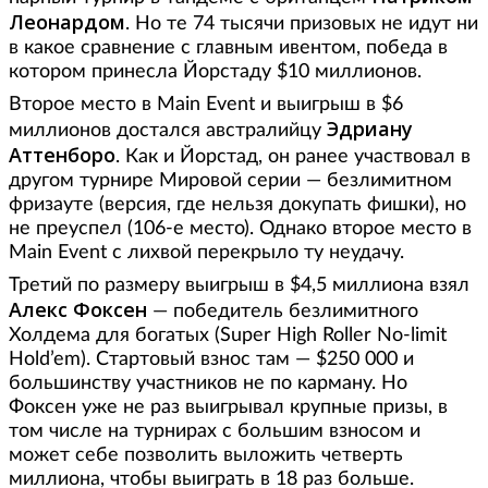
Леонардом
. Но те 74 тысячи призовых не идут ни
в какое сравнение с главным ивентом, победа в
котором принесла Йорстаду $10 миллионов.
Второе место в Main Event и выигрыш в $6
Эдриану
миллионов достался австралийцу
Аттенборо
. Как и Йорстад, он ранее участвовал в
другом турнире Мировой серии — безлимитном
фризауте (версия, где нельзя докупать фишки), но
не преуспел (106-е место). Однако второе место в
Main Event с лихвой перекрыло ту неудачу.
Третий по размеру выигрыш в $4,5 миллиона взял
Алекс Фоксен
— победитель безлимитного
Холдема для богатых (Super High Roller No-limit
Hold’em). Стартовый взнос там — $250 000 и
большинству участников не по карману. Но
Фоксен уже не раз выигрывал крупные призы, в
том числе на турнирах с большим взносом и
может себе позволить выложить четверть
миллиона, чтобы выиграть в 18 раз больше.