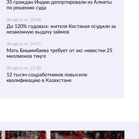
35 граждан Индии депортировали из Алматы
по решению суда
06 августа, 10:46
До 120% годовых: жителя Костаная осудили за
незаконную выдачу займов
06 августа, 14:57
Мать Бишимбаева требует от экс-невестки 25
миллионов теңге
06 августа, 12:39
12 тысяч соцработников повысили
квалификацию в Казахстане