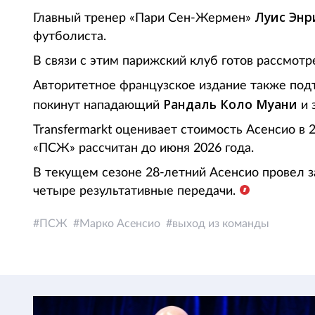
Луис Энр
Главный тренер «Пари Сен-Жермен»
футболиста.
В связи с этим парижский клуб готов рассмот
Авторитетное французское издание также под
Рандаль Коло Муани
покинут нападающий
и 
Transfermarkt оценивает стоимость Асенсио в 2
«ПСЖ» рассчитан до июня 2026 года.
В текущем сезоне 28-летний Асенсио провел з
четыре результативные передачи.
ПСЖ
Марко Асенсио
выход из команды