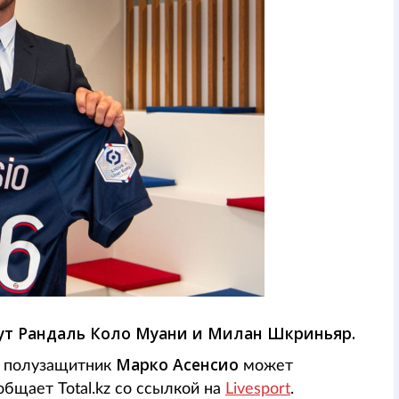
дут Рандаль Коло Муани и Милан Шкриньяр.
Марко Асенсио
, полузащитник
может
бщает Total.kz со ссылкой на
Livesport
.