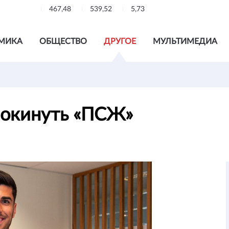
467,48
539,52
5,73
МИКА
ОБЩЕСТВО
ДРУГОЕ
МУЛЬТИМЕДИА
покинуть «ПСЖ»