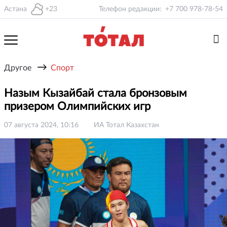
Астана
+23
Телефон редакции:
+7 700 978-78-54
→
Другое
Спорт
Назым Кызайбай стала бронзовым
призером Олимпийских игр
07 августа 2024, 10:16
ИА Тотал Казахстан