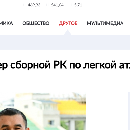
469,93
541,64
5,71
МИКА
ОБЩЕСТВО
ДРУГОЕ
МУЛЬТИМЕДИА
ер сборной РК по легкой а