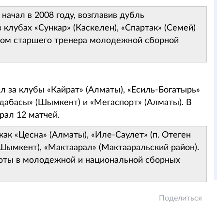
ачал в 2008 году, возглавив дубль
 клубах «Сункар» (Каскелен), «Спартак» (Семей)
нтом старшего тренера молодежной сборной
л за клубы «Кайрат» (Алматы), «Есиль-Богатырь»
рдабасы» (Шымкент) и «Мегаспорт» (Алматы). В
рал 12 матчей.
как «Цесна» (Алматы), «Иле-Саулет» (п. Отеген
(Шымкент), «Мактаарал» (Мактааральский район).
боты в молодежной и национальной сборных
Поделиться