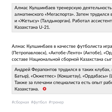
Алмас Кулшинбаев тренерскую деятельность н
алматинского «Мегаспорта». Затем трудился в
и «Жетысу» (Талдыкорган). Работал ассисте
Казахстана U-21.
Алмас Кулшинбаев в качестве футболиста игра
(Петропавловск), «Актобе-Ленто» (Актобе), «О
составе Национальной сборной Казахстана сыг
Андрей Ферапонтов трудился в таких клубах, 
Батыр), «Окжетпес» (Кокшетау), «Ордабасы» 
Также за плечами специалиста есть опыт ра
Казахстана.
сборная
футбол
тренер