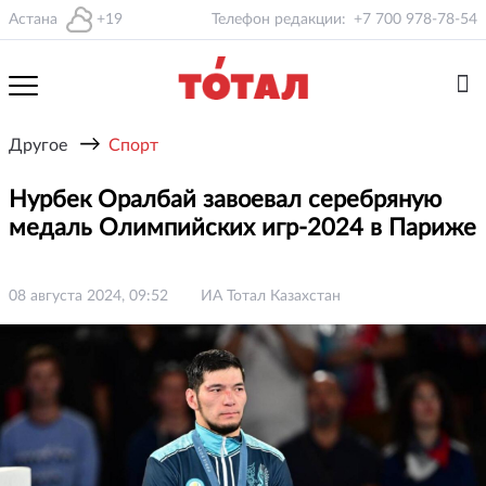
Астана
+19
Телефон редакции:
+7 700 978-78-54
→
Другое
Спорт
Нурбек Оралбай завоевал серебряную
медаль Олимпийских игр-2024 в Париже
08 августа 2024, 09:52
ИА Тотал Казахстан