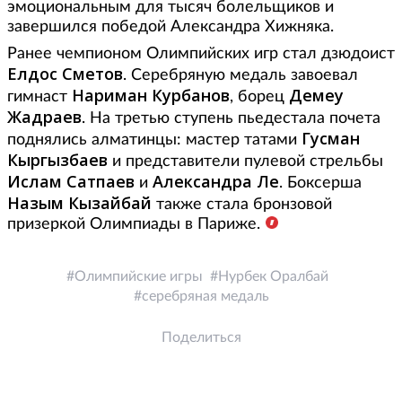
эмоциональным для тысяч болельщиков и
завершился победой Александра Хижняка.
Ранее чемпионом Олимпийских игр стал дзюдоист
Елдос Сметов
. Серебряную медаль завоевал
Нариман Курбанов
Демеу
гимнаст
, борец
Жадраев
. На третью ступень пьедестала почета
Гусман
поднялись алматинцы: мастер татами
Кыргызбаев
и представители пулевой стрельбы
Ислам Сатпаев
Александра Ле
и
. Боксерша
Назым Кызайбай
также стала бронзовой
призеркой Олимпиады в Париже.
Олимпийские игры
Нурбек Оралбай
серебряная медаль
Поделиться