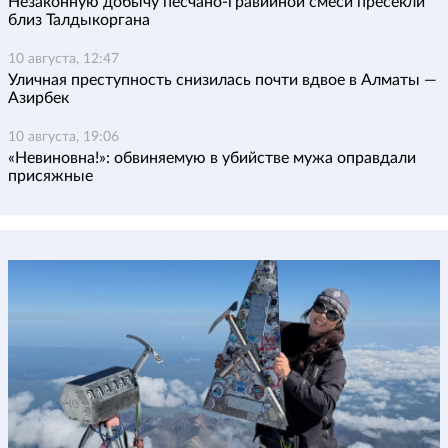
Незаконную добычу песчано-гравийной смеси пресекли
близ Талдыкоргана
10 августа, 12:47
Уличная преступность снизилась почти вдвое в Алматы —
Азирбек
10 августа, 19:06
«Невиновна!»: обвиняемую в убийстве мужа оправдали
присяжные