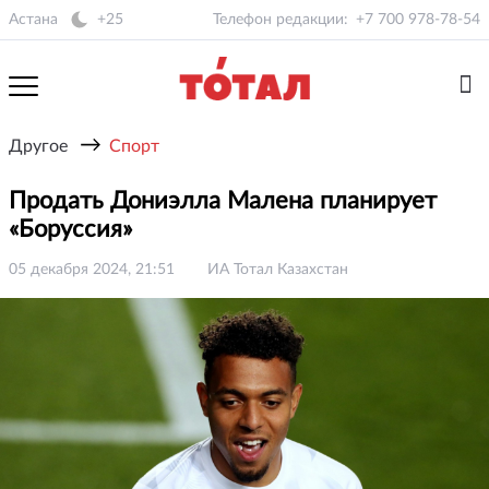
Астана
+25
Телефон редакции:
+7 700 978-78-54
→
Другое
Спорт
Продать Дониэлла Малена планирует
«Боруссия»
05 декабря 2024, 21:51
ИА Тотал Казахстан