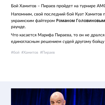
Бой Хамитов – Пираев пройдет на турнире AMC F
Напомним, свой последний бой Куат Хамитов п
Романом Головиновы
украинским файтером
раунде.
Что касается Марифа Пираева, то он не дрался
единогласным решением судей другому бойцу
бой
Хамитов
Пираев