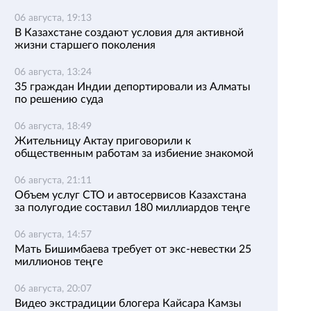
06 августа, 19:13
В Казахстане создают условия для активной
жизни старшего поколения
06 августа, 13:24
35 граждан Индии депортировали из Алматы
по решению суда
06 августа, 18:49
Жительницу Актау приговорили к
общественным работам за избиение знакомой
06 августа, 21:11
Объем услуг СТО и автосервисов Казахстана
за полугодие составил 180 миллиардов теңге
06 августа, 14:57
Мать Бишимбаева требует от экс-невестки 25
миллионов теңге
06 августа, 20:07
Видео экстрадиции блогера Кайсара Камзы