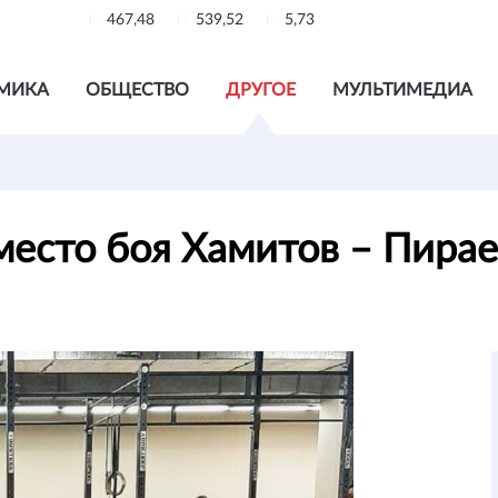
467,48
539,52
5,73
МИКА
ОБЩЕСТВО
ДРУГОЕ
МУЛЬТИМЕДИА
 место боя Хамитов – Пира