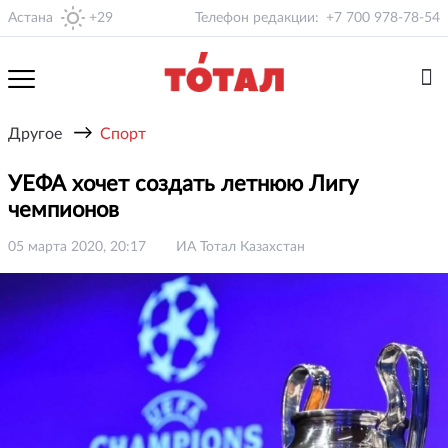
Астана
+29
Телефон редакции:
+7 700 978-78-54
→
Другое
Спорт
УЕФА хочет создать летнюю Лигу
чемпионов
05 марта 2020, 20:17
ИА Тотал Казахстан