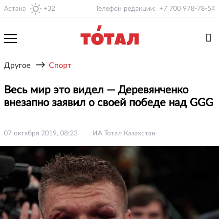
Астана
+32
Телефон редакции:
+7 700 978-78-54
→
Другое
Спорт
Весь мир это видел — Деревянченко
внезапно заявил о своей победе над GGG
07 октября 2019, 08:23
ИА Тотал Казахстан