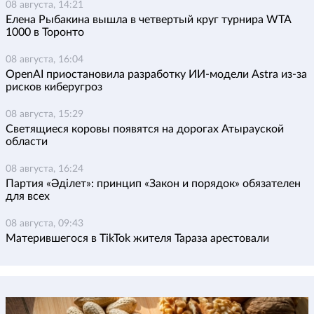
08 августа, 14:21
Елена Рыбакина вышла в четвертый круг турнира WTA
1000 в Торонто
08 августа, 16:04
OpenAI приостановила разработку ИИ-модели Astra из-за
рисков киберугроз
08 августа, 15:29
Светящиеся коровы появятся на дорогах Атырауской
области
08 августа, 16:24
Партия «Әділет»: принцип «Закон и порядок» обязателен
для всех
08 августа, 09:43
Матерившегося в TikTok жителя Тараза арестовали