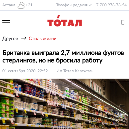
Астана
+21
Телефон редакции:
+7 700 978-78-54
→
Другое
Стиль жизни
Британка выиграла 2,7 миллиона фунтов
стерлингов, но не бросила работу
01 сентября 2020, 22:52
ИА Тотал Казахстан