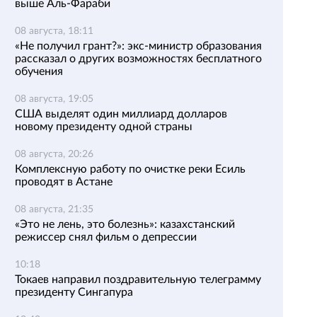
выше Аль-Фараби
08 августа, 18:11
«Не получил грант?»: экс-министр образования
рассказал о других возможностях бесплатного
обучения
08 августа, 19:05
США выделят один миллиард долларов
новому президенту одной страны
08 августа, 20:26
Комплексную работу по очистке реки Есиль
проводят в Астане
08 августа, 21:35
«Это не лень, это болезнь»: казахстанский
режиссер снял фильм о депрессии
10:18
Токаев направил поздравительную телеграмму
президенту Сингапура