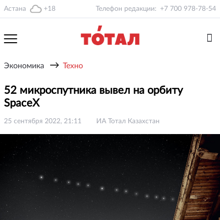
Астана
+18
Телефон редакции:
+7 700 978-78-54
→
Экономика
Техно
52 микроспутника вывел на орбиту
SpaceX
25 сентября 2022, 21:11
ИА Тотал Казахстан