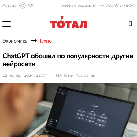
Астана
+34
Телефон редакции:
+7 700 978-78-54
→
Экономика
Техно
ChatGPT обошел по популярности другие
нейросети
12 ноября 2024, 22:14
ИА Тотал Казахстан