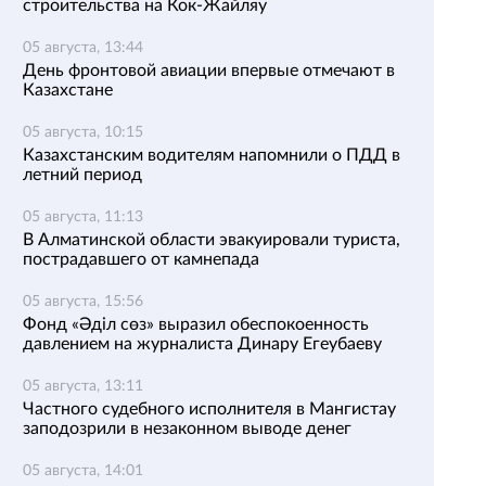
строительства на Кок-Жайляу
05 августа, 13:44
День фронтовой авиации впервые отмечают в
Казахстане
05 августа, 10:15
Казахстанским водителям напомнили о ПДД в
летний период
05 августа, 11:13
В Алматинской области эвакуировали туриста,
пострадавшего от камнепада
05 августа, 15:56
Фонд «Әділ сөз» выразил обеспокоенность
давлением на журналиста Динару Егеубаеву
05 августа, 13:11
Частного судебного исполнителя в Мангистау
заподозрили в незаконном выводе денег
05 августа, 14:01