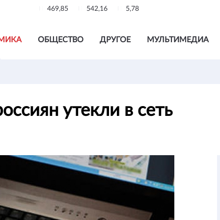
469,85
542,16
5,78
МИКА
ОБЩЕСТВО
ДРУГОЕ
МУЛЬТИМЕДИА
оссиян утекли в сеть