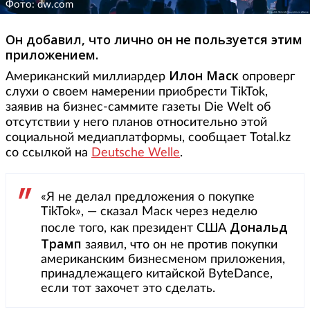
Фото: dw.com
Он добавил, что лично он не пользуется этим
приложением.
Илон Маск
Американский миллиардер
опроверг
слухи о своем намерении приобрести TikTok,
заявив на бизнес-саммите газеты Die Welt об
отсутствии у него планов относительно этой
социальной медиаплатформы, сообщает Total.kz
со ссылкой на
Deutsche Welle
.
«Я не делал предложения о покупке
TikTok», — сказал Маск через неделю
Дональд
после того, как президент США
Трамп
заявил, что он не против покупки
американским бизнесменом приложения,
принадлежащего китайской ByteDance,
если тот захочет это сделать.