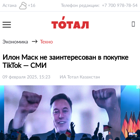
Астана
+16
Телефон редакции:
+7 700 978-78-54
→
Экономика
Техно
Илон Маск не заинтересован в покупке
TikTok — СМИ
09 февраля 2025, 15:23
ИА Тотал Казахстан