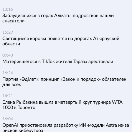
13:16
Заблудившихся в горах Алматы подростков нашли
спасатели
15:29
Светящиеся коровы появятся на дорогах Атырауской
области
09:43
Матерившегося в TikTok жителя Тараза арестовали
16:24
Партия «Әділет»: принцип «Закон и порядок» обязателен
для всех
14:21
Елена Рыбакина вышла в четвертый круг турнира WTA
1000 в Торонто
16:04
OpenAI приостановила разработку ИИ-модели Astra из-за
рисков киберугроз