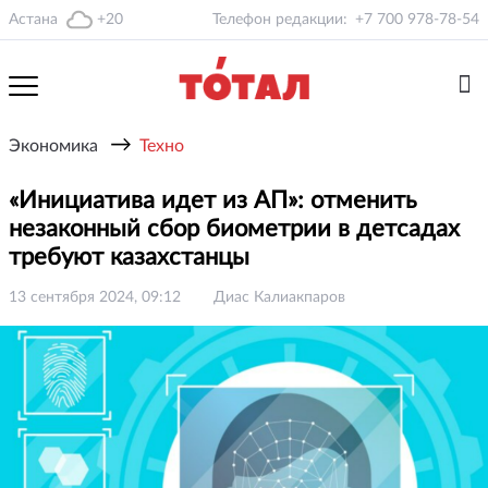
Астана
+20
Телефон редакции:
+7 700 978-78-54
→
Экономика
Техно
«Инициатива идет из АП»: отменить
незаконный сбор биометрии в детсадах
требуют казахстанцы
13 сентября 2024, 09:12
Диас Калиакпаров