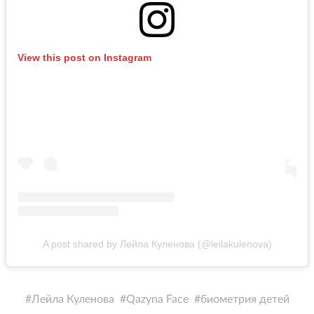
View this post on Instagram
A post shared by Лейла Куленова (@leilakulenova)
Лейла Куленова
Qazyna Face
биометрия детей