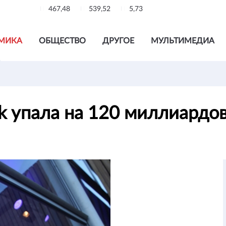
467,48
539,52
5,73
МИКА
ОБЩЕСТВО
ДРУГОЕ
МУЛЬТИМЕДИА
k упала на 120 миллиардо