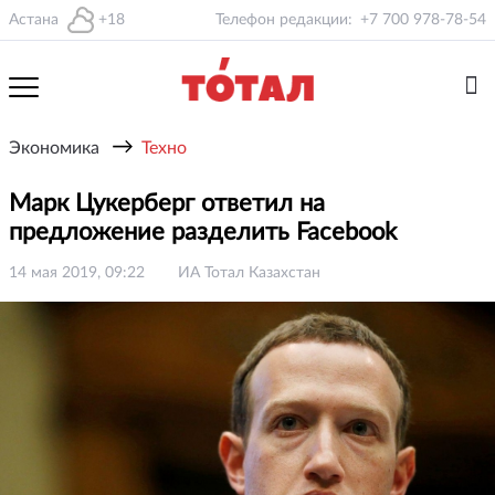
Астана
+18
Телефон редакции:
+7 700 978-78-54
→
Экономика
Техно
Марк Цукерберг ответил на
предложение разделить Facebook
14 мая 2019, 09:22
ИА Тотал Казахстан