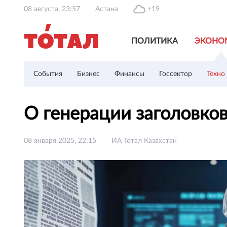
08 августа, 23:57
Астана
+19
ПОЛИТИКА
ЭКОНО
События
Бизнес
Финансы
Госсектор
Техно
О генерации заголовко
08 января 2025, 22:15
ИА Тотал Казахстан