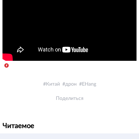
Китай
дрон
EHang
Поделиться
Читаемое