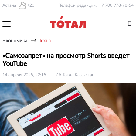
Астана
+20
Телефон редакции:
+7 700 978-78-54
→
Экономика
Техно
«Самозапрет» на просмотр Shorts введет
YouTube
14 апреля 2025, 22:15
ИА Тотал Казахстан