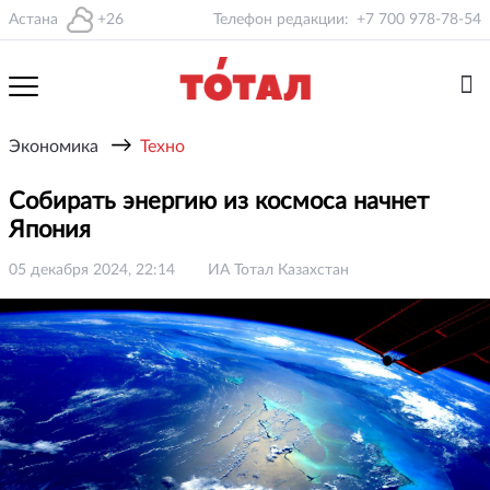
Астана
+26
Телефон редакции:
+7 700 978-78-54
→
Экономика
Техно
Собирать энергию из космоса начнет
Япония
05 декабря 2024, 22:14
ИА Тотал Казахстан