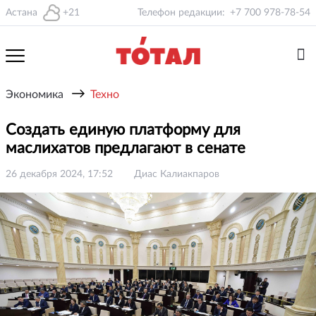
Астана
+21
Телефон редакции:
+7 700 978-78-54
→
Экономика
Техно
Создать единую платформу для
маслихатов предлагают в сенате
26 декабря 2024, 17:52
Диас Калиакпаров