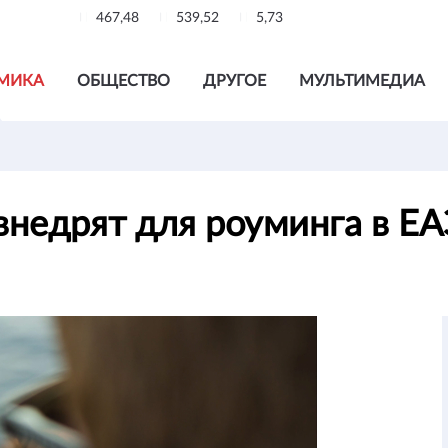
467,48
539,52
5,73
МИКА
ОБЩЕСТВО
ДРУГОЕ
МУЛЬТИМЕДИА
внедрят для роуминга в Е